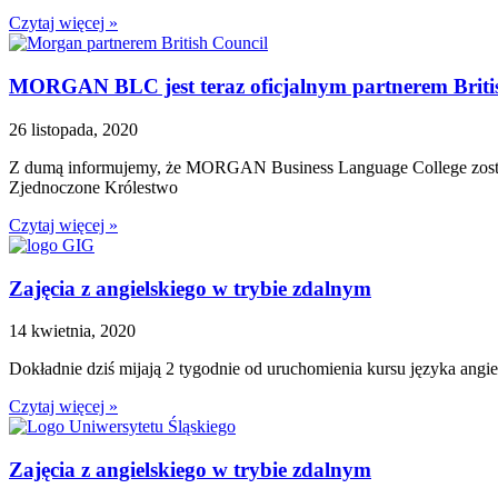
Czytaj więcej »
MORGAN BLC jest teraz oficjalnym partnerem Briti
26 listopada, 2020
Z dumą informujemy, że MORGAN Business Language College został ofi
Zjednoczone Królestwo
Czytaj więcej »
Zajęcia z angielskiego w trybie zdalnym
14 kwietnia, 2020
Dokładnie dziś mijają 2 tygodnie od uruchomienia kursu języka angi
Czytaj więcej »
Zajęcia z angielskiego w trybie zdalnym