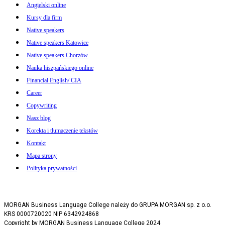
Angielski online
Kursy dla firm
Native speakers
Native speakers Katowice
Native speakers Chorzów
Nauka hiszpańskiego online
Financial English/ CIA
Career
Copywriting
Nasz blog
Korekta i tłumaczenie tekstów
Kontakt
Mapa strony
Polityka prywatności
MORGAN Business Language College należy do GRUPA MORGAN sp. z o.o.
KRS 0000720020 NIP 6342924868
Copyright by MORGAN Business Language College 2024