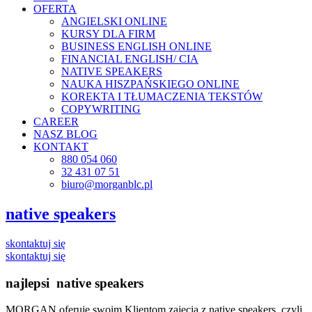
OFERTA
ANGIELSKI ONLINE
KURSY DLA FIRM
BUSINESS ENGLISH ONLINE
FINANCIAL ENGLISH/ CIA
NATIVE SPEAKERS
NAUKA HISZPAŃSKIEGO ONLINE
KOREKTA I TŁUMACZENIA TEKSTÓW
COPYWRITING
CAREER
NASZ BLOG
KONTAKT
880 054 060
32 431 07 51
biuro@morganblc.pl
native
speakers
skontaktuj się
skontaktuj się
najlepsi
native speakers
MORGAN oferuje swoim Klientom zajęcia z native speakers, czyli