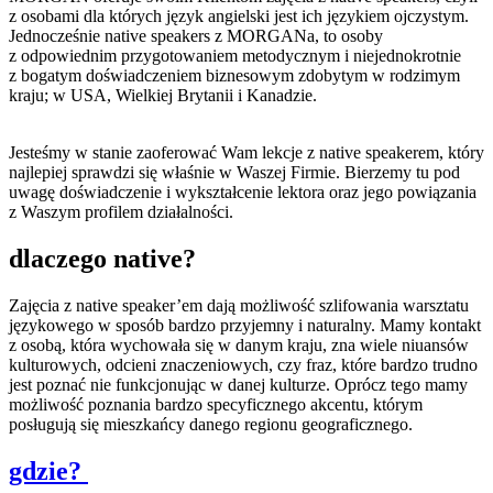
z osobami dla których język angielski jest ich językiem ojczystym.
Jednocześnie native speakers z MORGANa, to osoby
z odpowiednim przygotowaniem metodycznym i niejednokrotnie
z bogatym doświadczeniem biznesowym zdobytym w rodzimym
kraju;
w USA, Wielkiej Brytanii i Kanadzie.
Jesteśmy w stanie zaoferować Wam lekcje z native speakerem, który
najlepiej sprawdzi się właśnie w Waszej Firmie. Bierzemy tu pod
uwagę doświadczenie i wykształcenie lektora oraz jego powiązania
z Waszym profilem działalności.
dlaczego
native?
Zajęcia z native speaker’em dają możliwość szlifowania warsztatu
językowego w sposób bardzo przyjemny i naturalny. Mamy kontakt
z osobą, która wychowała się w danym kraju, zna wiele niuansów
kulturowych, odcieni znaczeniowych, czy fraz, które bardzo trudno
jest poznać nie funkcjonując w danej kulturze. Oprócz tego mamy
możliwość poznania bardzo specyficznego akcentu, którym
posługują się mieszkańcy danego regionu geograficznego.
gdzie?