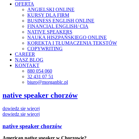
OFERTA
ANGIELSKI ONLINE
KURSY DLA FIRM
BUSINESS ENGLISH ONLINE
FINANCIAL ENGLISH/ CIA
NATIVE SPEAKERS
NAUKA HISZPAŃSKIEGO ONLINE
KOREKTA I TŁUMACZENIA TEKSTÓW
COPYWRITING
CAREER
NASZ BLOG
KONTAKT
880 054 060
32 431 07 51
biuro@morganblc.pl
native speaker
chorzów
dowiedz się więcej
dowiedz się więcej
native speaker
chorzów
American native speaker w Chorzowie?