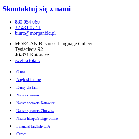
Skontaktuj się
z nami
880 054 060
32 431 07 51
biuro@morganblc.pl
MORGAN Business Language College
Tysiąclecia 92
40-871 Katowice
/weliketotalk
O nas
Angielski online
Kursy dla firm
Native speakers
Native speakers Katowice
Native speakers Chorzów
Nauka hiszpańskiego online
Financial English/ CIA
Career