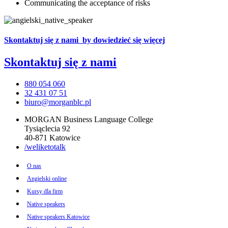
Communicating the acceptance of risks
Skontaktuj się z nami
by dowiedzieć się więcej
Skontaktuj się
z nami
880 054 060
32 431 07 51
biuro@morganblc.pl
MORGAN Business Language College
Tysiąclecia 92
40-871 Katowice
/weliketotalk
O nas
Angielski online
Kursy dla firm
Native speakers
Native speakers Katowice