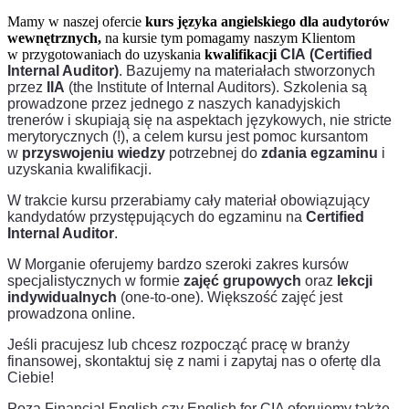
Mamy w naszej ofercie
kurs języka
angielskiego
dla audytorów
wewnętrznych,
na kursie tym pomagamy naszym Klientom
w przygotowaniach do uzyskania
kwalifikacji
CIA
(Certified
Internal Auditor)
. Bazujemy na materiałach stworzonych
przez
IIA
(the Institute of Internal Auditors). Szkolenia są
prowadzone przez jednego z naszych kanadyjskich
trenerów
i skupiają się na aspektach językowych, nie stricte
merytorycznych (!), a celem kursu jest pomoc kursantom
w
przyswojeniu wiedzy
potrzebnej do
zdania egzaminu
i
uzyskania kwalifikacji.
W trakcie kursu przerabiamy cały materiał obowiązujący
kandydatów przystępujących do egzaminu na
Certified
Internal Auditor
.
W Morganie oferujemy bardzo szeroki zakres kursów
specjalistycznych w formie
zajęć grupowych
oraz
lekcji
indywidualnych
(one-to-one). Większość zajęć jest
prowadzona online.
Jeśli pracujesz lub chcesz rozpocząć pracę w branży
finansowej, skontaktuj się z nami i zapytaj nas o ofertę dla
Ciebie!
Poza Financial English czy English for CIA oferujemy także