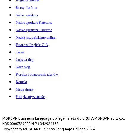
Angielski online
Kursy dla firm
Native speakers
Native speakers Katowice
Native speakers Chorzów
Nauka hiszpańskiego online
Financial English/ CIA
Career
Copywriting
Nasz blog
Korekta i tłumaczenie tekstów
Kontakt
Mapa strony
Polityka prywatności
MORGAN Business Language College należy do GRUPA MORGAN sp. z o.o.
KRS 0000720020 NIP 6342924868
Copyright by MORGAN Business Language College 2024