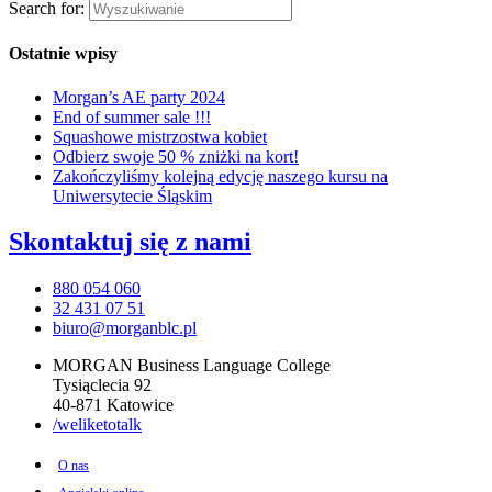
Search for:
Ostatnie wpisy
Morgan’s AE party 2024
End of summer sale !!!
Squashowe mistrzostwa kobiet
Odbierz swoje 50 % zniżki na kort!
Zakończyliśmy kolejną edycję naszego kursu na
Uniwersytecie Śląskim
Skontaktuj się
z nami
880 054 060
32 431 07 51
biuro@morganblc.pl
MORGAN Business Language College
Tysiąclecia 92
40-871 Katowice
/weliketotalk
O nas